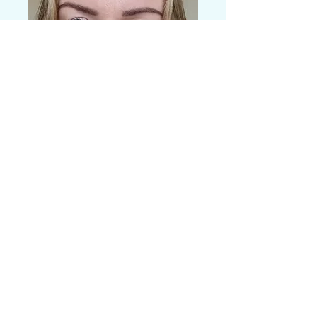
O Mnie
Renata
Königsman